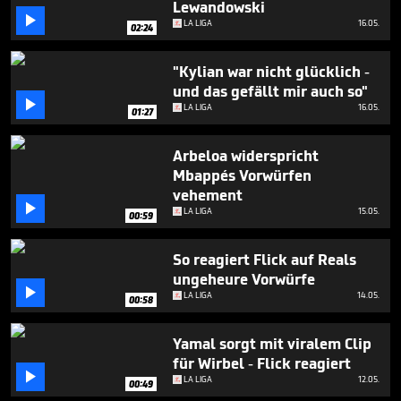
Lewandowski
3

minutes,
LA LIGA
16.05.
02:24
30
seconds
"Kylian war nicht glücklich -
und das gefällt mir auch so"

LA LIGA
16.05.
01:27
Arbeloa widerspricht
Mbappés Vorwürfen
vehement

LA LIGA
15.05.
00:59
So reagiert Flick auf Reals
ungeheure Vorwürfe

LA LIGA
14.05.
00:58
Yamal sorgt mit viralem Clip
für Wirbel - Flick reagiert

LA LIGA
12.05.
00:49