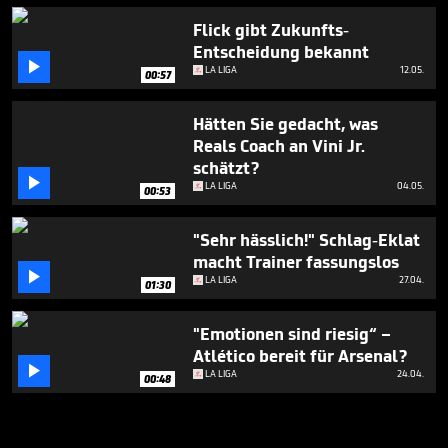
Flick gibt Zukunfts-
Entscheidung bekannt

LA LIGA
12.05.
00:57
Hätten Sie gedacht, was
Reals Coach an Vini Jr.
schätzt?

LA LIGA
04.05.
00:53
"Sehr hässlich!" Schlag-Eklat
macht Trainer fassungslos

LA LIGA
27.04.
01:30
"Emotionen sind riesig“ –
Atlético bereit für Arsenal?

LA LIGA
24.04.
00:48