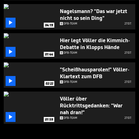
Nagelsmann? "Das war jetzt
nicht so sein Ding"

DFB-TEAM
27.07.
04:19
Hier legt Völler die Kimmich-
Debatte in Klopps Hände

DFB-TEAM
27.07.
01:44
"Scheißhausparolen!" Völler-
Klartext zum DFB

DFB-TEAM
27.07.
02:22
Völler über
Rücktrittsgedanken: "War
nah dran!"

DFB-TEAM
27.07.
01:59