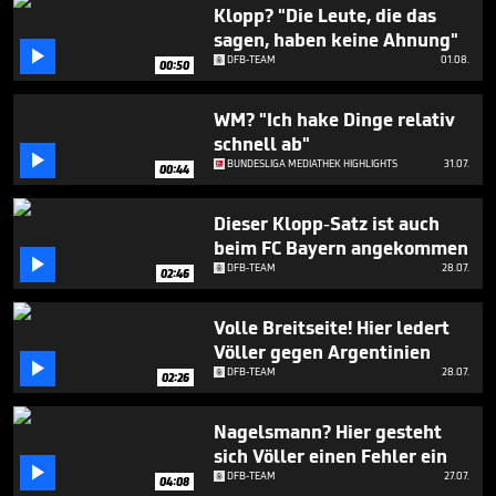
3
Klopp? "Die Leute, die das
minutes,
sagen, haben keine Ahnung"
57

DFB-TEAM
01.08.
seconds
00:50
WM? "Ich hake Dinge relativ
schnell ab"

BUNDESLIGA MEDIATHEK HIGHLIGHTS
31.07.
00:44
Dieser Klopp-Satz ist auch
beim FC Bayern angekommen

DFB-TEAM
28.07.
02:46
Volle Breitseite! Hier ledert
Völler gegen Argentinien

DFB-TEAM
28.07.
02:26
Nagelsmann? Hier gesteht
sich Völler einen Fehler ein

DFB-TEAM
27.07.
04:08