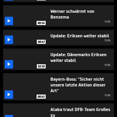
seconds
Werner schwärmt von
Benzema

13.06.
00:34
Update: Eriksen weiter stabil

13.06.
00:47
Update: Dänemarks Eriksen
weiter stabil

13.06.
02:30
Bayern-Boss: "Sicher nicht
unsere letzte Aktion dieser
Art"

12.06.
00:43
Alaba traut DFB-Team Großes
zu