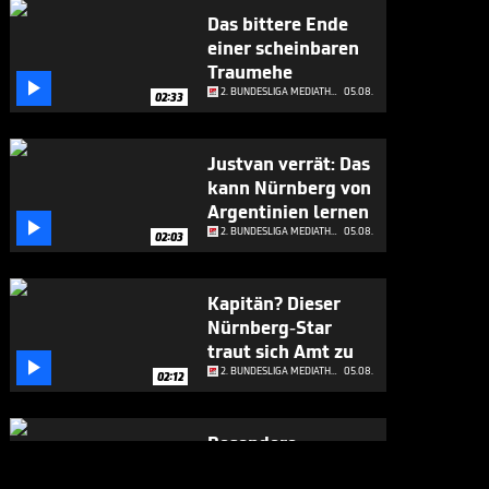
Das bittere Ende
einer scheinbaren
Traumehe

2. BUNDESLIGA MEDIATHEK HIGHLIGHTS
05.08.
02:33
Justvan verrät: Das
kann Nürnberg von
Argentinien lernen

2. BUNDESLIGA MEDIATHEK HIGHLIGHTS
05.08.
02:03
Kapitän? Dieser
Nürnberg-Star
traut sich Amt zu

2. BUNDESLIGA MEDIATHEK HIGHLIGHTS
05.08.
02:12
Besondere
Premiere für St.