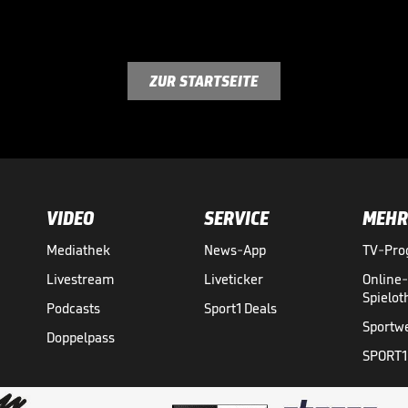
ZUR STARTSEITE
VIDEO
SERVICE
MEHR
Mediathek
News-App
TV-Pr
Livestream
Liveticker
Online
Spielo
Podcasts
Sport1 Deals
Sportw
Doppelpass
SPORT1