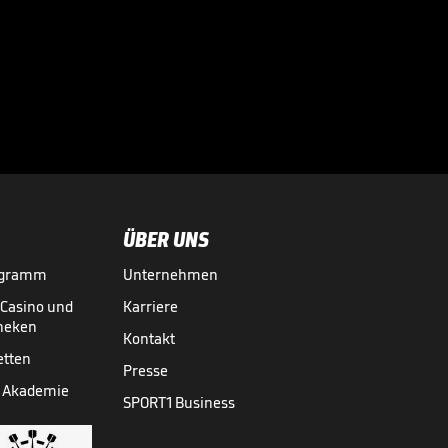
Bayern-Durchbruch
für Ex-Schützling?
Schmidt mahnt

2. BUNDESLIGA MEDIATHEK HIGHLIGHTS
30.07.
00:48
ÜBER UNS
ogramm
Unternehmen
-Casino und
Karriere
theken
Kontakt
etten
Presse
 Akademie
SPORT1 Business