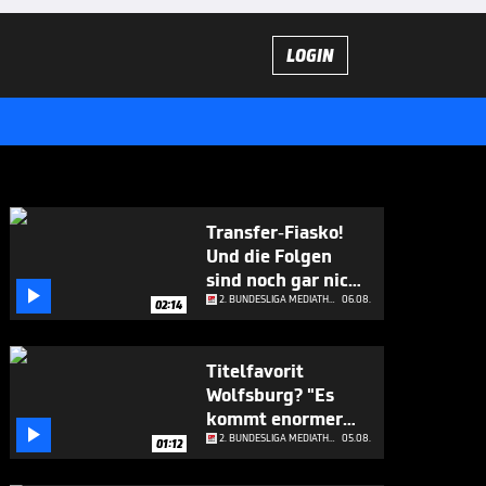
LOGIN
Transfer-Fiasko!
Und die Folgen
sind noch gar nicht

abzusehen
2. BUNDESLIGA MEDIATHEK HIGHLIGHTS
06.08.
02:14
Titelfavorit
Wolfsburg? "Es
kommt enormer

Druck"
2. BUNDESLIGA MEDIATHEK HIGHLIGHTS
05.08.
01:12