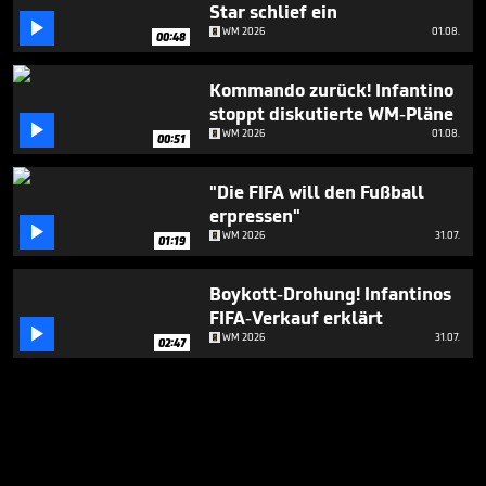
Star schlief ein

WM 2026
01.08.
00:48
Kommando zurück! Infantino
stoppt diskutierte WM-Pläne

WM 2026
01.08.
00:51
"Die FIFA will den Fußball
erpressen"

WM 2026
31.07.
01:19
Boykott-Drohung! Infantinos
FIFA-Verkauf erklärt

WM 2026
31.07.
02:47