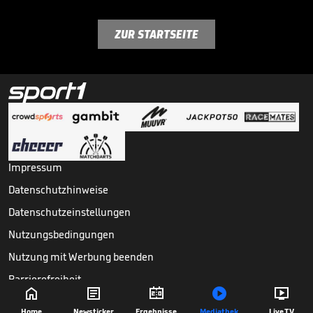
ZUR STARTSEITE
Impressum
Datenschutzhinweise
Datenschutzeinstellungen
Nutzungsbedingungen
Nutzung mit Werbung beenden
Barrierefreiheit





Copyright ©
2026
Sport1 GmbH. Alle Rechte vorbehalten.
Home
Newsticker
Ergebnisse
Mediathek
Live TV