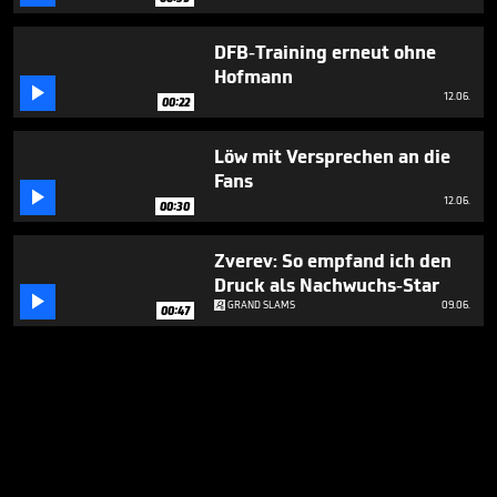
DFB-Training erneut ohne
Hofmann

12.06.
00:22
Löw mit Versprechen an die
Fans

12.06.
00:30
Zverev: So empfand ich den
Druck als Nachwuchs-Star

GRAND SLAMS
09.06.
00:47