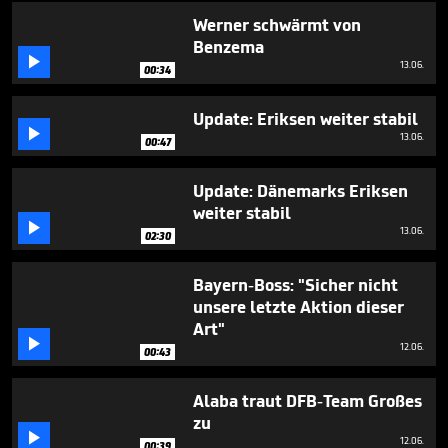
seconds
Werner schwärmt von
Benzema

13.06.
00:34
Update: Eriksen weiter stabil

13.06.
00:47
Update: Dänemarks Eriksen
weiter stabil

13.06.
02:30
Bayern-Boss: "Sicher nicht
unsere letzte Aktion dieser
Art"

12.06.
00:43
Alaba traut DFB-Team Großes
zu

12.06.
00:39