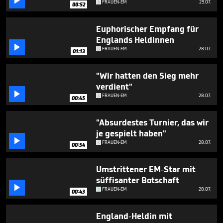

FRAUEN-EM
29.07.
1
00:52
minute,
5
Euphorischer Empfang für
seconds
Englands Heldinnen

FRAUEN-EM
28.07.
01:13
"Wir hatten den Sieg mehr
verdient"

FRAUEN-EM
28.07.
00:45
"Absurdestes Turnier, das wir
je gespielt haben"

FRAUEN-EM
28.07.
00:54
Umstrittener EM-Star mit
süffisanter Botschaft

FRAUEN-EM
28.07.
00:43
England-Heldin mit