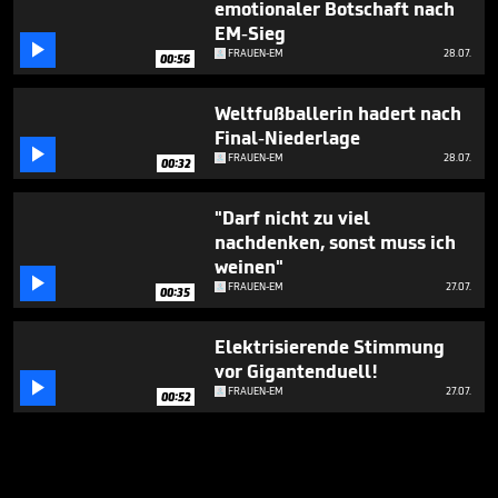
emotionaler Botschaft nach
EM-Sieg

FRAUEN-EM
28.07.
00:56
Weltfußballerin hadert nach
Final-Niederlage

FRAUEN-EM
28.07.
00:32
"Darf nicht zu viel
nachdenken, sonst muss ich
weinen"

FRAUEN-EM
27.07.
00:35
Elektrisierende Stimmung
vor Gigantenduell!

FRAUEN-EM
27.07.
00:52