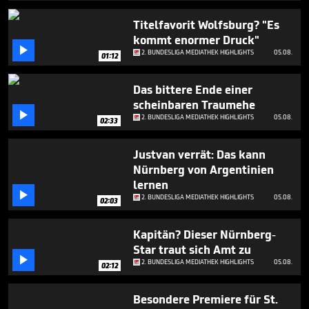
2
minutes,
Titelfavorit Wolfsburg? "Es
15
kommt enormer Druck"
seconds

2. BUNDESLIGA MEDIATHEK HIGHLIGHTS
05.08.
01:12
Das bittere Ende einer
scheinbaren Traumehe

2. BUNDESLIGA MEDIATHEK HIGHLIGHTS
05.08.
02:33
Justvan verrät: Das kann
Nürnberg von Argentinien
lernen

2. BUNDESLIGA MEDIATHEK HIGHLIGHTS
05.08.
02:03
Kapitän? Dieser Nürnberg-
Star traut sich Amt zu

2. BUNDESLIGA MEDIATHEK HIGHLIGHTS
05.08.
02:12
Besondere Premiere für St.