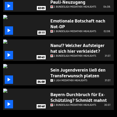
Pauli-Neuzugang

2. BUNDESLIGA MEDIATHEK HIGHLIGHTS
04.08.
02:05
Emotionale Botschaft nach
Not-OP

2. BUNDESLIGA MEDIATHEK HIGHLIGHTS
02.08.
01:11
Nanu!? Welcher Aufsteiger
hat sich hier verkleidet?

2. BUNDESLIGA MEDIATHEK HIGHLIGHTS
31.07.
00:45
Sein Jugendverein ließ den
Transferwunsch platzen

3. LIGA MEDIATHEK HIGHLIGHTS
31.07.
04:08
Bayern-Durchbruch für Ex-
Schützling? Schmidt mahnt

2. BUNDESLIGA MEDIATHEK HIGHLIGHTS
30.07.
00:48