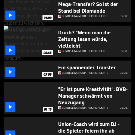
3
Mega-Transfer? So ist der
minutes,
Stand bei Diomande
59

BUNDESLIGA MEDIATHEK HIGHLIGHTS
05.08.
seconds
01:00
Druck? "Wenn man die
Zeitung lesen würde,
vielleicht"

BUNDESLIGA MEDIATHEK HIGHLIGHTS
05.08.
00:48
Ein spannender Transfer

BUNDESLIGA MEDIATHEK HIGHLIGHTS
05.08.
03:06
"Er ist pure Kreativität": BVB-
Manager schwärmt von
Neuzugang

BUNDESLIGA MEDIATHEK HIGHLIGHTS
05.08.
01:15
Union-Coach wird zum DJ -
die Spieler feiern ihn ab