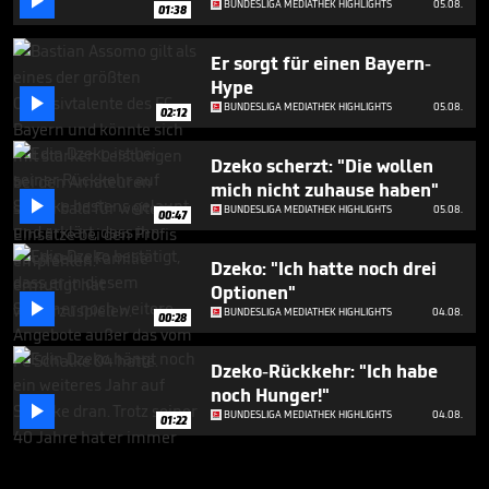

BUNDESLIGA MEDIATHEK HIGHLIGHTS
05.08.
01:38
Er sorgt für einen Bayern-
Hype

BUNDESLIGA MEDIATHEK HIGHLIGHTS
05.08.
02:12
Dzeko scherzt: "Die wollen
mich nicht zuhause haben"

BUNDESLIGA MEDIATHEK HIGHLIGHTS
05.08.
00:47
Dzeko: "Ich hatte noch drei
Optionen"

BUNDESLIGA MEDIATHEK HIGHLIGHTS
04.08.
00:28
Dzeko-Rückkehr: "Ich habe
noch Hunger!"

BUNDESLIGA MEDIATHEK HIGHLIGHTS
04.08.
01:22