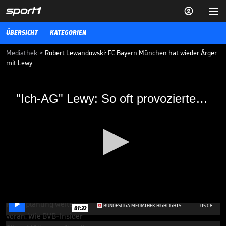


ÜBERSICHT
KATEGORIEN
Mediathek
>
Robert Lewandowski: FC Bayern München hat wieder Ärger
mit Lewy
"Ich-AG" Lewy: So oft provozierte er die
"Ich-AG" Lewy: So oft provozierte er die Bayern
Bayern
Mit seinem verweigerten Handschlag sorgte Bayern-Stürmer Robert
Lewandowski mal wieder für Ärger. Doch es ist nur ein Kapitel in der
Geschichte der "Ich-AG" Lewandowski.
BUNDESLIGA MEDIATHEK HIGHLIGHTS
07.05.18
El Mala und der BVB? "Es ist
ein offenes Geheimnis"

0
BUNDESLIGA MEDIATHEK HIGHLIGHTS
05.08.
01:22
seconds
of