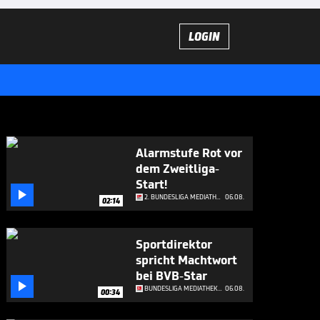
LOGIN
Alarmstufe Rot vor
dem Zweitliga-
Start!

2. BUNDESLIGA MEDIATHEK HIGHLIGHTS
06.08.
02:14
Sportdirektor
spricht Machtwort
bei BVB-Star

BUNDESLIGA MEDIATHEK HIGHLIGHTS
06.08.
00:34