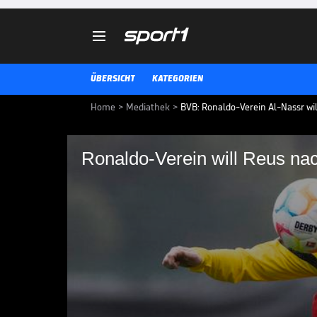

ÜBERSICHT
KATEGORIEN
Home
>
Mediathek
>
BVB: Ronaldo-Verein Al-Nassr wi
Ronaldo-Verein will Reus na
Ronaldo-Verein will 
locken
Der neue Saudi-Klub von Cristian
Verpflichtung von BVB-Kapitän M