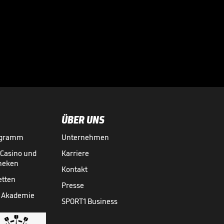
Infantino lockt mit
Milliarden:
Investorenplan der

FIFA
WM 2026
29.07.
00:53
ÜBER UNS
ogramm
Unternehmen
-Casino und
Karriere
theken
Kontakt
etten
Presse
 Akademie
SPORT1 Business