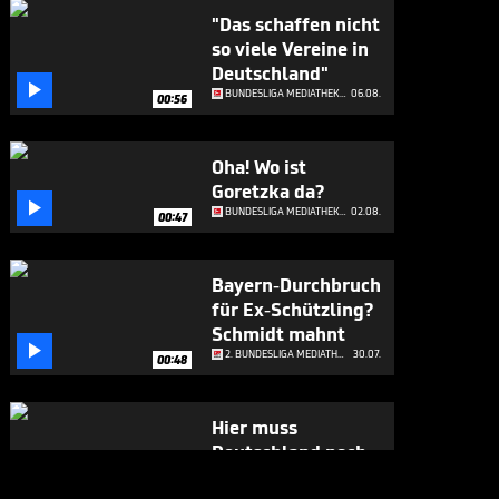
"Das schaffen nicht
so viele Vereine in
Deutschland"

BUNDESLIGA MEDIATHEK HIGHLIGHTS
06.08.
00:56
Oha! Wo ist
Goretzka da?

BUNDESLIGA MEDIATHEK HIGHLIGHTS
02.08.
00:47
Bayern-Durchbruch
für Ex-Schützling?
Schmidt mahnt

2. BUNDESLIGA MEDIATHEK HIGHLIGHTS
30.07.
00:48
Hier muss
Deutschland noch
viel vom

2. BUNDESLIGA MEDIATHEK HIGHLIGHTS
30.07.