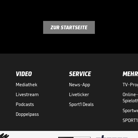
ZUR STARTSEITE
VIDEO
SERVICE
MEHR
Mediathek
News-App
TV-Pr
Livestream
Liveticker
Online
Spielo
Podcasts
Sport1 Deals
Sportw
Doppelpass
SPORT1