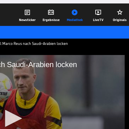





Newsticker
Ergebnisse
Mediathek
Live TV
Originals
ll Marco Reus nach Saudi-Arabien locken
ch Saudi-Arabien locken
Reus nach Saudi-Arabien
o Ronaldo ist angeblich an der
arco Reus interessiert.
08.01.23