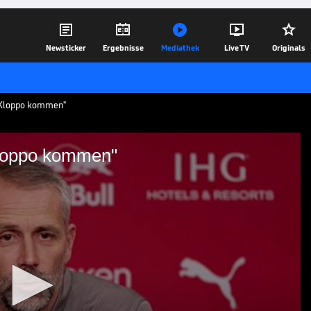





Newsticker
Ergebnisse
Mediathek
Live TV
Originals
r Kloppo kommen"
Kloppo kommen"
s über Kloppo kommen"
ine Rolle als Global Head of Soccer bei
erklärt, was das konkret für RB Leipzig
10.01.25