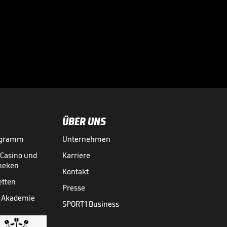
Sportdirektor
spricht Machtwort
bei BVB-Star

BUNDESLIGA MEDIATHEK HIGHLIGHTS
06.08.
00:34
ÜBER UNS
ogramm
Unternehmen
-Casino und
Karriere
theken
Kontakt
etten
Presse
 Akademie
SPORT1 Business