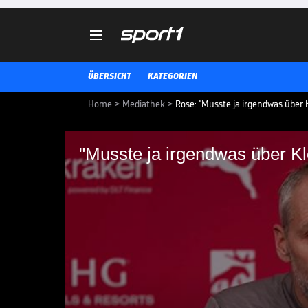

ÜBERSICHT
KATEGORIEN
Home
>
Mediathek
>
Rose: "Musste ja irgendwas übe
"Musste ja irgendwas über 
"Musste ja irgendwa
Jürgen Klopp hat am 1. Januar se
Red Bull angetreten. Marco Rose 
und ihn persönlich bedeutet.
BUNDESLIGA MEDIATHEK HIGHLIGHTS