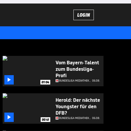
LOGIN
Vom Bayern-Talent
zum Bundesliga-
Profi

BUNDESLIGA MEDIATHEK HIGHLIGHTS
06.08.
01:04
Herold: Der nächste
Youngster für den
DFB?

BUNDESLIGA MEDIATHEK HIGHLIGHTS
06.08.
00:41