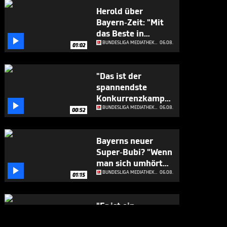
Herold über
Bayern-Zeit: "Mit
das Beste in

Europa"
BUNDESLIGA MEDIATHEK HIGHLIGHTS
06.08.
01:02
"Das ist der
spannendste
Konkurrenzkampf

beim FC Bayern"
BUNDESLIGA MEDIATHEK HIGHLIGHTS
06.08.
00:52
Bayerns neuer
Super-Bubi? "Wenn
man sich umhört

..."
BUNDESLIGA MEDIATHEK HIGHLIGHTS
06.08.
01:15
"Er ist ein
Geschenk für die