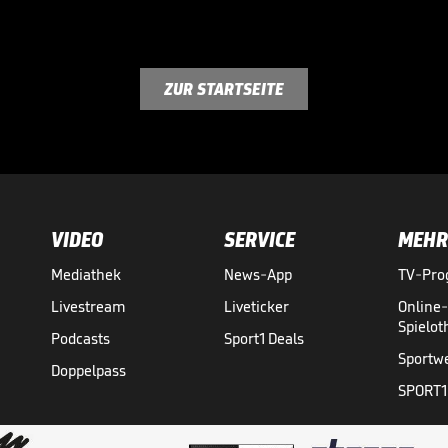
ZUR STARTSEITE
VIDEO
SERVICE
MEHR
Mediathek
News-App
TV-Pr
Livestream
Liveticker
Online
Spielo
Podcasts
Sport1 Deals
Sportw
Doppelpass
SPORT1