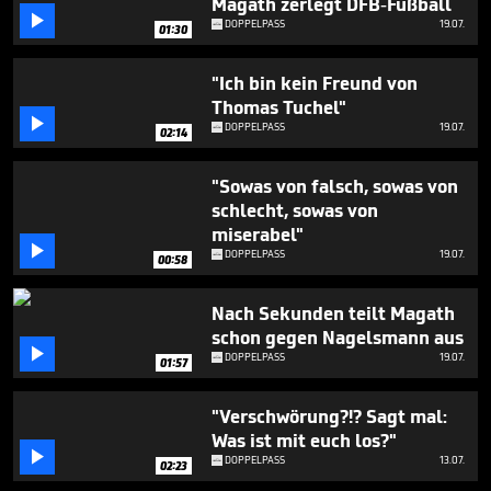
Magath zerlegt DFB-Fußball

DOPPELPASS
19.07.
01:30
"Ich bin kein Freund von
Thomas Tuchel"

DOPPELPASS
19.07.
02:14
"Sowas von falsch, sowas von
schlecht, sowas von
miserabel"

DOPPELPASS
19.07.
00:58
Nach Sekunden teilt Magath
schon gegen Nagelsmann aus

DOPPELPASS
19.07.
01:57
"Verschwörung?!? Sagt mal:
Was ist mit euch los?"

DOPPELPASS
13.07.
02:23