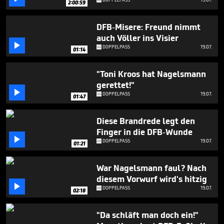
2:00:59
13
minutes,
30
DFB-Misere: Freund nimmt
seconds
auch Völler ins Visier

DOPPELPASS
19.07.
01:14
"Toni Kroos hat Nagelsmann
gerettet!"

DOPPELPASS
19.07.
01:47
Diese Brandrede legt den
Finger in die DFB-Wunde

DOPPELPASS
19.07.
01:21
War Nagelsmann faul? Nach
diesem Vorwurf wird's hitzig

DOPPELPASS
19.07.
02:18
"Da schläft man doch ein!"