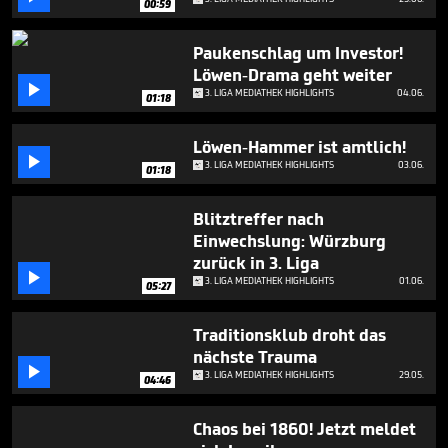
00:59
minutes,
25
seconds
Paukenschlag um Investor!
Löwen-Drama geht weiter

3. LIGA MEDIATHEK HIGHLIGHTS
04.06.
01:18
Löwen-Hammer ist amtlich!

3. LIGA MEDIATHEK HIGHLIGHTS
03.06.
01:18
Blitztreffer nach
Einwechslung: Würzburg
zurück in 3. Liga

3. LIGA MEDIATHEK HIGHLIGHTS
01.06.
05:27
Traditionsklub droht das
nächste Trauma

3. LIGA MEDIATHEK HIGHLIGHTS
29.05.
04:46
Chaos bei 1860! Jetzt meldet