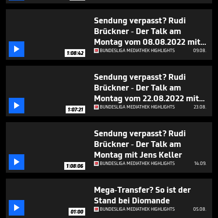
1
hour,
Sendung verpasst? Rudi
7
minutes,
Brückner - Der Talk am
56
Montag vom 08.08.2022 mit
seconds

Winfried Schäfer
BUNDESLIGA MEDIATHEK HIGHLIGHTS
09.08.
1:08:42
Sendung verpasst? Rudi
Brückner - Der Talk am
Montag vom 22.08.2022 mit

Peter Neururer
BUNDESLIGA MEDIATHEK HIGHLIGHTS
23.08.
1:07:21
Sendung verpasst? Rudi
Brückner - Der Talk am
Montag mit Jens Keller

BUNDESLIGA MEDIATHEK HIGHLIGHTS
14.09.
1:08:06
Mega-Transfer? So ist der
Stand bei Diomande

BUNDESLIGA MEDIATHEK HIGHLIGHTS
05.08.
01:00