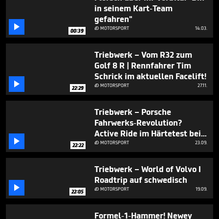
in seinem Kart-Team
gefahren"

MOTORSPORT
14.03.

00:39
Triebwerk – Vom R32 zum
Golf 8 R | Rennfahrer Tim
Schrick im aktuellen Facelift!

MOTORSPORT
27.11.

22:29
Triebwerk – Porsche
Fahrwerks-Revolution?
Active Ride im Härtetest bei

Walter Röhrl & Tim Schrick I
MOTORSPORT
23.09.

22:22
Nürburgring Nordschleife
Triebwerk – World of Volvo I
Roadtrip auf schwedisch

MOTORSPORT
19.09.

22:05
Formel-1-Hammer! Newey