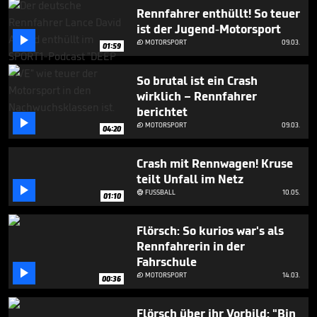
51
Rennfahrer enthüllt! So teuer
seconds
ist der Jugend-Motorsport

MOTORSPORT
09.03.

01:59
So brutal ist ein Crash
wirklich – Rennfahrer
berichtet

MOTORSPORT
09.03.

04:20
Crash mit Rennwagen! Kruse
teilt Unfall im Netz

FUSSBALL
10.05.

01:10
Flörsch: So kurios war's als
Rennfahrerin in der
Fahrschule

MOTORSPORT
14.03.

00:36
Flörsch über ihr Vorbild: "Bin