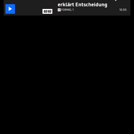
erklärt Entscheidung

FORMEL 1
10.09.
02:02