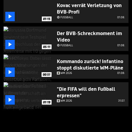
Kovac verrät Verletzung von
BVB-Profi

FUSSBALL
01.08.

01:15
Der BVB-Schreckmoment im
Video

FUSSBALL
01.08.

05:11
Kommando zurück! Infantino
stoppt diskutierte WM-Pläne

WM 2026
01.08.
00:51
"Die FIFA will den Fußball
erpressen"

WM 2026
31.07.
01:19