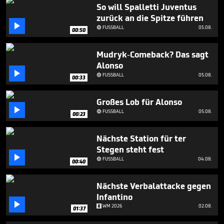
minute,
So will Spalletti Juventus
14
zurück an die Spitze führen
seconds

FUSSBALL
05.08.

00:50
Mudryk-Comeback? Das sagt
Alonso

FUSSBALL
05.08.

00:33
Großes Lob für Alonso

FUSSBALL
05.08.

00:23
Nächste Station für ter
Stegen steht fest

FUSSBALL
04.08.

00:40
Nächste Verbalattacke gegen
Infantino

WM 2026
02.08.
01:37