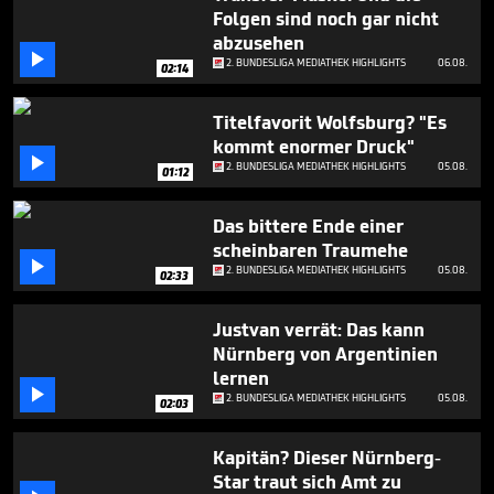
minutes,
Folgen sind noch gar nicht
53
abzusehen
seconds

2. BUNDESLIGA MEDIATHEK HIGHLIGHTS
06.08.
02:14
Titelfavorit Wolfsburg? "Es
kommt enormer Druck"

2. BUNDESLIGA MEDIATHEK HIGHLIGHTS
05.08.
01:12
Das bittere Ende einer
scheinbaren Traumehe

2. BUNDESLIGA MEDIATHEK HIGHLIGHTS
05.08.
02:33
Justvan verrät: Das kann
Nürnberg von Argentinien
lernen

2. BUNDESLIGA MEDIATHEK HIGHLIGHTS
05.08.
02:03
Kapitän? Dieser Nürnberg-
Star traut sich Amt zu