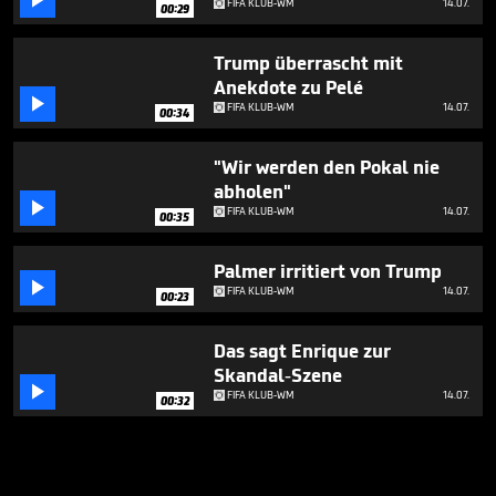

FIFA KLUB-WM
14.07.
00:29
Trump überrascht mit
Anekdote zu Pelé

FIFA KLUB-WM
14.07.
00:34
"Wir werden den Pokal nie
abholen"

FIFA KLUB-WM
14.07.
00:35
Palmer irritiert von Trump

FIFA KLUB-WM
14.07.
00:23
Das sagt Enrique zur
Skandal-Szene

FIFA KLUB-WM
14.07.
00:32