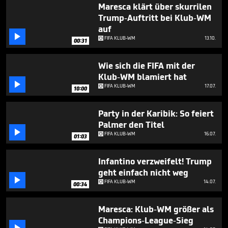
minute,
Maresca klärt über skurrilen
49
Trump-Auftritt bei Klub-WM
seconds
auf

FIFA KLUB-WM
13.10.
00:31
Wie sich die FIFA mit der
Klub-WM blamiert hat

FIFA KLUB-WM
17.07.
10:00
Party in der Karibik: So feiert
Palmer den Titel

FIFA KLUB-WM
16.07.
01:03
Infantino verzweifelt! Trump
geht einfach nicht weg

FIFA KLUB-WM
14.07.
00:34
Maresca: Klub-WM größer als
Champions-League-Sieg