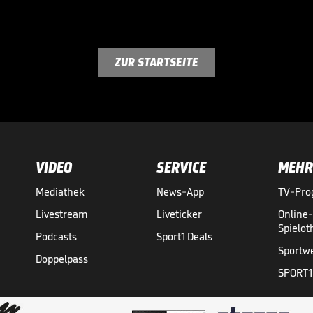
ZUR STARTSEITE
VIDEO
SERVICE
MEHR
Mediathek
News-App
TV-Pr
Livestream
Liveticker
Online
Spielo
Podcasts
Sport1 Deals
Sportw
Doppelpass
SPORT1