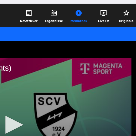





Newsticker
Ergebnisse
Mediathek
Live TV
Originals
hts)
ighlights)
ights | 3. Liga
09.10.23