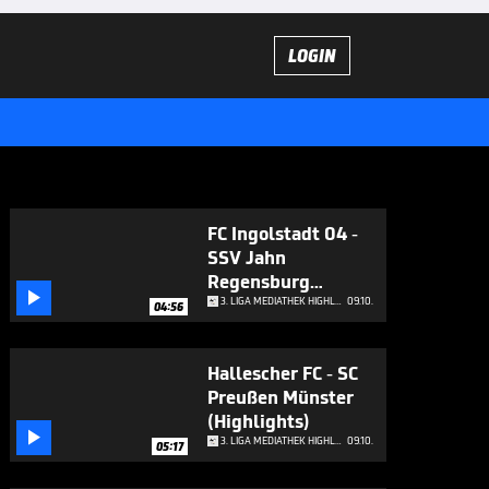
LOGIN
FC Ingolstadt 04 -
SSV Jahn
Regensburg

(Highlights)
3. LIGA MEDIATHEK HIGHLIGHTS
09.10.
04:56
Hallescher FC - SC
Preußen Münster
(Highlights)

3. LIGA MEDIATHEK HIGHLIGHTS
09.10.
05:17