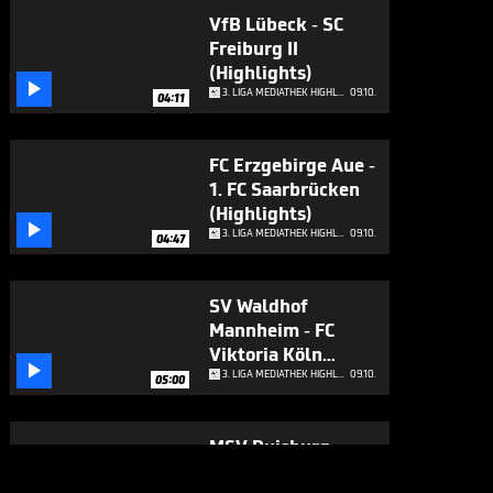
VfB Lübeck - SC
Freiburg II
(Highlights)

3. LIGA MEDIATHEK HIGHLIGHTS
09.10.
04:11
FC Erzgebirge Aue -
1. FC Saarbrücken
(Highlights)

3. LIGA MEDIATHEK HIGHLIGHTS
09.10.
04:47
SV Waldhof
Mannheim - FC
Viktoria Köln

(Highlights)
3. LIGA MEDIATHEK HIGHLIGHTS
09.10.
05:00
MSV Duisburg -
SpVgg