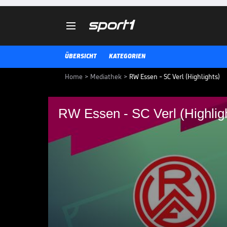

ÜBERSICHT
KATEGORIEN
Home
>
Mediathek
>
RW Essen - SC Verl (Highlights)
RW Essen - SC Verl (Highlig
RW Essen - SC Verl (H
RW Essen - SC Verl: Tore und Highl
3. LIGA MEDIATHEK HIGHLIGHTS