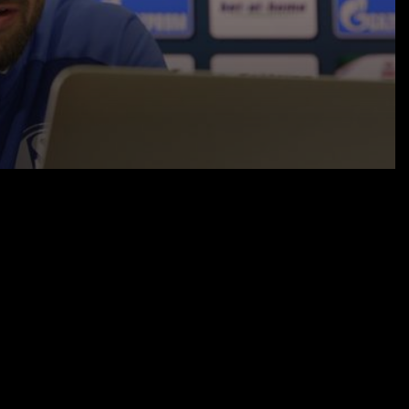
ill Caligiuri einen großen Fight sehen.
13.05.20