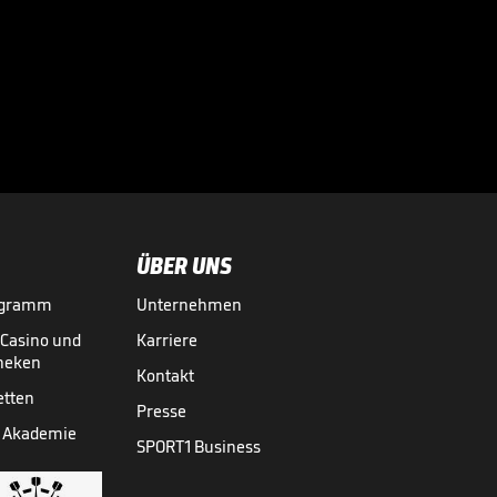
"Er ist pure
Kreativität": BVB-
Manager schwärmt

von Neuzugang
BUNDESLIGA MEDIATHEK HIGHLIGHTS
05.08.
01:15
ÜBER UNS
ogramm
Unternehmen
-Casino und
Karriere
theken
Kontakt
etten
Presse
 Akademie
SPORT1 Business