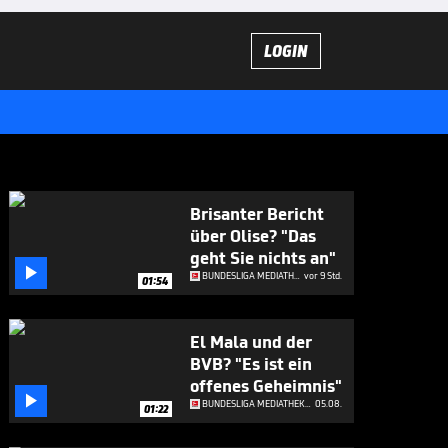
LOGIN
Brisanter Bericht
über Olise? "Das
geht Sie nichts an"

BUNDESLIGA MEDIATHEK HIGHLIGHTS
vor 9 Std.
01:54
El Mala und der
BVB? "Es ist ein
offenes Geheimnis"

BUNDESLIGA MEDIATHEK HIGHLIGHTS
05.08.
01:22