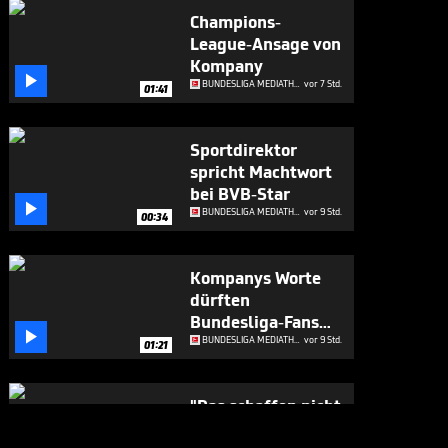
Champions-
League-Ansage von
Kompany

BUNDESLIGA MEDIATHEK HIGHLIGHTS
vor 7 Std.
01:41
Sportdirektor
spricht Machtwort
bei BVB-Star

BUNDESLIGA MEDIATHEK HIGHLIGHTS
vor 9 Std.
00:34
Kompanys Worte
dürften
Bundesliga-Fans

runtergehen wie Öl
BUNDESLIGA MEDIATHEK HIGHLIGHTS
vor 9 Std.
01:21
"Das schaffen nicht
so viele Vereine in