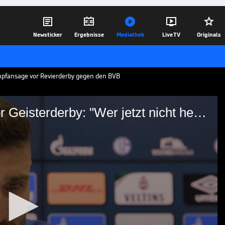





Newsticker
Ergebnisse
Mediathek
Live TV
Originals
ampfansage vor Revierderby gegen den BVB
Caligiuri mit Kampfansage vor Geisterderby: "Wer jetzt nicht heiß ist, ist an der falschen Stelle"
nsage vor Geisterderby:
ist, ist an der falschen
ligiuri zeigt sich trotz Geisterderby ohne
alen Borussia Dortmund. Auch wenn es