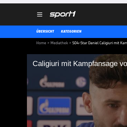

ÜBERSICHT
KATEGORIEN
Home
>
Mediathek
>
S04-Star Daniel Caligiuri mit K
Caligiuri mit Kampfa
"Wer jetzt nicht heiß 
Stelle"
Schalkes Mittelfeldstar Daniel Ca
Fans motiviert gegen den Erzriv