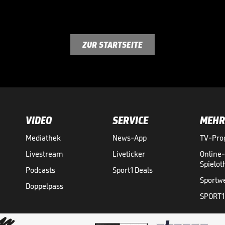
ZUR STARTSEITE
VIDEO
SERVICE
MEHR
Mediathek
News-App
TV-Pr
Livestream
Liveticker
Online
Spielo
Podcasts
Sport1 Deals
Sportw
Doppelpass
SPORT1