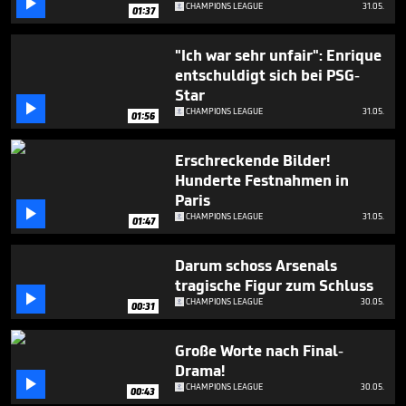

CHAMPIONS LEAGUE
31.05.
01:37
"Ich war sehr unfair": Enrique
entschuldigt sich bei PSG-
Star

CHAMPIONS LEAGUE
31.05.
01:56
Erschreckende Bilder!
Hunderte Festnahmen in
Paris

CHAMPIONS LEAGUE
31.05.
01:47
Darum schoss Arsenals
tragische Figur zum Schluss

CHAMPIONS LEAGUE
30.05.
00:31
Große Worte nach Final-
Drama!

CHAMPIONS LEAGUE
30.05.
00:43