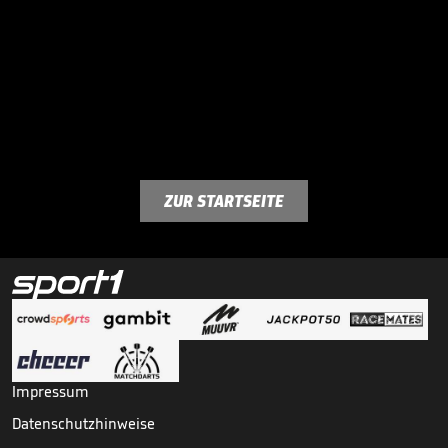
ZUR STARTSEITE
Impressum
Datenschutzhinweise