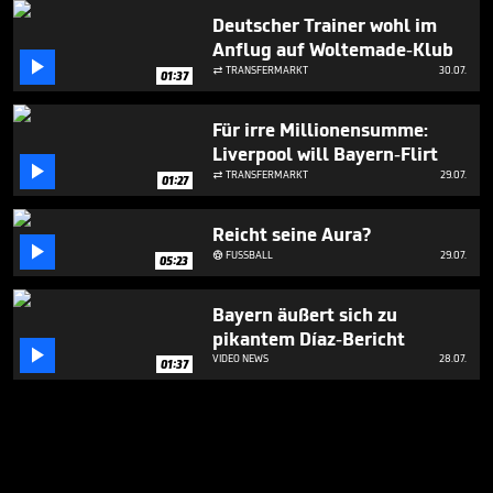
Deutscher Trainer wohl im
Anflug auf Woltemade-Klub

TRANSFERMARKT
30.07.

01:37
Für irre Millionensumme:
Liverpool will Bayern-Flirt

TRANSFERMARKT
29.07.

01:27
Reicht seine Aura?

FUSSBALL
29.07.

05:23
Bayern äußert sich zu
pikantem Díaz-Bericht

VIDEO NEWS
28.07.
01:37