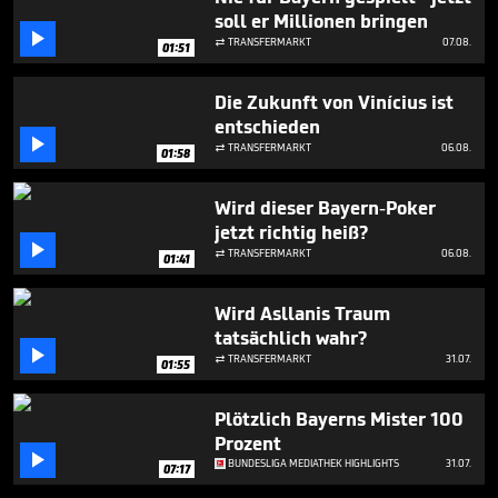
2
soll er Millionen bringen
minutes,

TRANSFERMARKT
07.08.

59
01:51
seconds
Die Zukunft von Vinícius ist
entschieden

TRANSFERMARKT
06.08.

01:58
Wird dieser Bayern-Poker
jetzt richtig heiß?

TRANSFERMARKT
06.08.

01:41
Wird Asllanis Traum
tatsächlich wahr?

TRANSFERMARKT
31.07.

01:55
Plötzlich Bayerns Mister 100
Prozent

BUNDESLIGA MEDIATHEK HIGHLIGHTS
31.07.
07:17