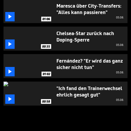
Maresca über City-Transfers:
"Alles kann passieren"

05.08.
01:06
Chelsea-Star zurück nach
Doping-Sperre

05.08.
00:35
Fernández? "Er wird das ganz
sicher nicht tun"

05.08.
01:02
"Ich fand den Trainerwechsel
ehrlich gesagt gut"

05.08.
00:58