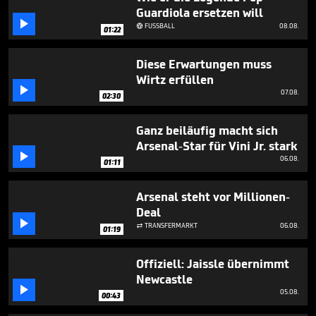
minutes,
Guardiola ersetzen will
12

seconds
FUSSBALL
08.08.

01:22
Diese Erwartungen muss
Wirtz erfüllen

07.08.
02:30
Ganz beiläufig macht sich
Arsenal-Star für Vini Jr. stark

06.08.
01:11
Arsenal steht vor Millionen-
Deal

TRANSFERMARKT
06.08.

01:19
Offiziell: Jaissle übernimmt
Newcastle

05.08.
00:43