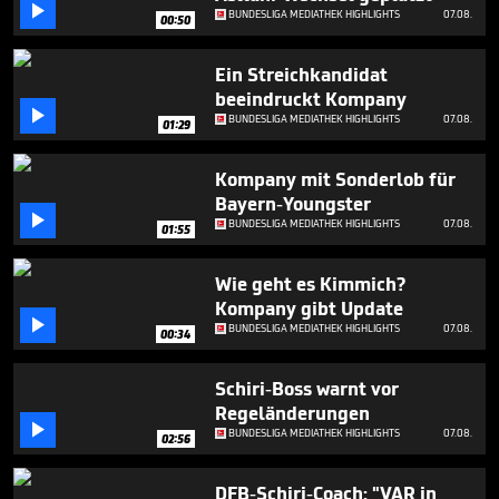
minutes,

BUNDESLIGA MEDIATHEK HIGHLIGHTS
07.08.
00:50
2
seconds
Ein Streichkandidat
beeindruckt Kompany

BUNDESLIGA MEDIATHEK HIGHLIGHTS
07.08.
01:29
Kompany mit Sonderlob für
Bayern-Youngster

BUNDESLIGA MEDIATHEK HIGHLIGHTS
07.08.
01:55
Wie geht es Kimmich?
Kompany gibt Update

BUNDESLIGA MEDIATHEK HIGHLIGHTS
07.08.
00:34
Schiri-Boss warnt vor
Regeländerungen

BUNDESLIGA MEDIATHEK HIGHLIGHTS
07.08.
02:56
DFB-Schiri-Coach: "VAR in