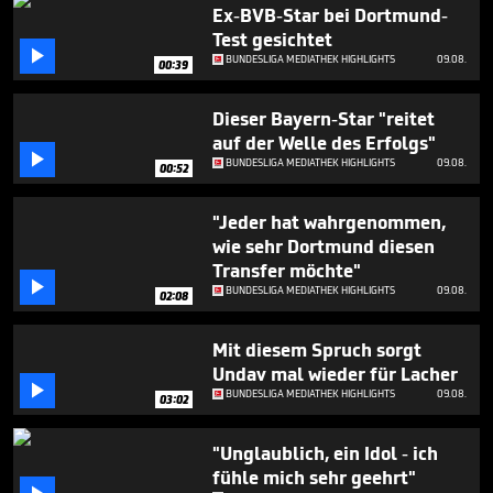
2
Ex-BVB-Star bei Dortmund-
minutes,
Test gesichtet
15

BUNDESLIGA MEDIATHEK HIGHLIGHTS
09.08.
seconds
00:39
Dieser Bayern-Star "reitet
auf der Welle des Erfolgs"

BUNDESLIGA MEDIATHEK HIGHLIGHTS
09.08.
00:52
"Jeder hat wahrgenommen,
wie sehr Dortmund diesen
Transfer möchte"

BUNDESLIGA MEDIATHEK HIGHLIGHTS
09.08.
02:08
Mit diesem Spruch sorgt
Undav mal wieder für Lacher

BUNDESLIGA MEDIATHEK HIGHLIGHTS
09.08.
03:02
"Unglaublich, ein Idol - ich
fühle mich sehr geehrt"