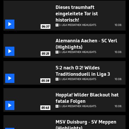
minutes,
7
Dieses traumhaft
seconds
eingeleitete Tor ist
historisch!

3. LIGA MEDIATHEK HIGHLIGHTS
10.08.
04:37
Alemannia Aachen - SC Verl
(Highlights)

3. LIGA MEDIATHEK HIGHLIGHTS
10.08.
05:25
5:2 nach 0:2! Wildes
Traditionsduell in Liga 3

3. LIGA MEDIATHEK HIGHLIGHTS
10.08.
05:38
Hoppla! Wilder Blackout hat
fatale Folgen

3. LIGA MEDIATHEK HIGHLIGHTS
10.08.
05:45
MSV Duisburg - SV Meppen
(Highlights)