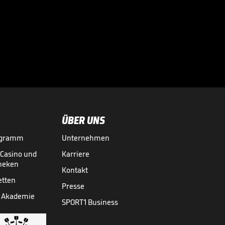
SC Verl - TSV 1860
München

3. LIGA MEDIATHEK HIGHLIGHTS
18.05.
04:43
ÜBER UNS
ogramm
Unternehmen
-Casino und
Karriere
theken
Kontakt
etten
Presse
 Akademie
SPORT1 Business