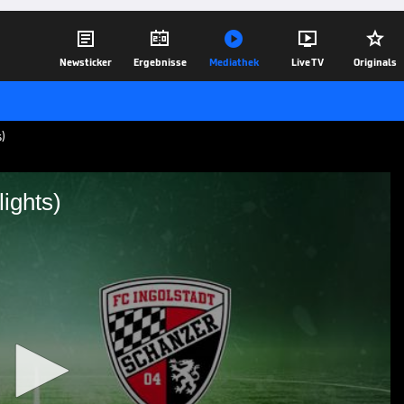





Newsticker
Ergebnisse
Mediathek
Live TV
Originals
)
lights)
dt (Highlights)
ighlights | 3. Liga
02.10.25