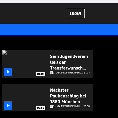
LOGIN
Sein Jugendverein
ließ den
Transferwunsch

platzen
3. LIGA MEDIATHEK HIGHLIGHTS
31.07.
04:08
Nächster
Paukenschlag bei
1860 München

3. LIGA MEDIATHEK HIGHLIGHTS
25.06.
00:59