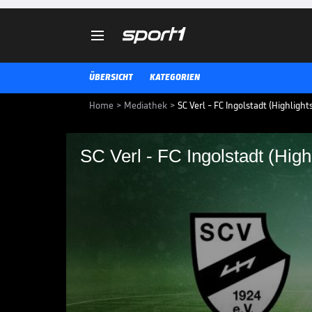

ÜBERSICHT
KATEGORIEN
Home
>
Mediathek
>
SC Verl - FC Ingolstadt (Highlights
SC Verl - FC Ingolstadt (High
SC Verl - FC Ingolsta
SC Verl - FC Ingolstadt: Tore und H
3. LIGA MEDIATHEK HIGHLIGHTS