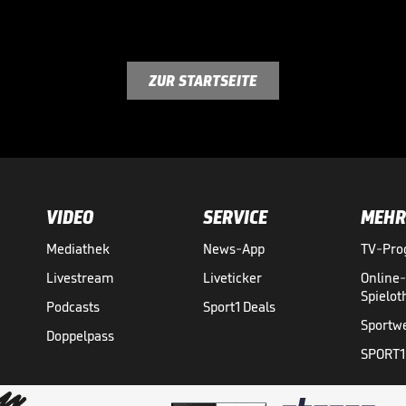
ZUR STARTSEITE
VIDEO
SERVICE
MEHR
Mediathek
News-App
TV-Pr
Livestream
Liveticker
Online
Spielo
Podcasts
Sport1 Deals
Sportw
Doppelpass
SPORT1