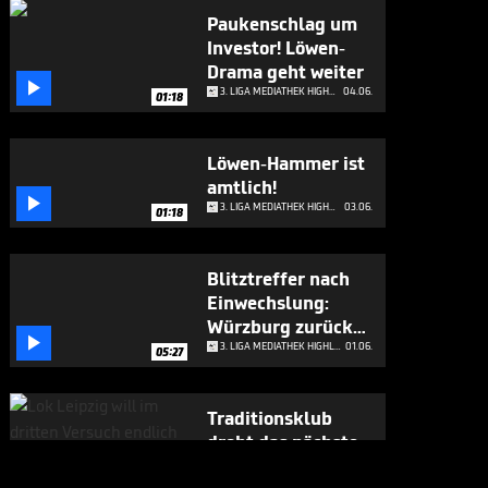
Paukenschlag um
Investor! Löwen-
Drama geht weiter

3. LIGA MEDIATHEK HIGHLIGHTS
04.06.
01:18
Löwen-Hammer ist
amtlich!

3. LIGA MEDIATHEK HIGHLIGHTS
03.06.
01:18
Blitztreffer nach
Einwechslung:
Würzburg zurück

in 3. Liga
3. LIGA MEDIATHEK HIGHLIGHTS
01.06.
05:27
Traditionsklub
droht das nächste
Trauma

3. LIGA MEDIATHEK HIGHLIGHTS
29.05.