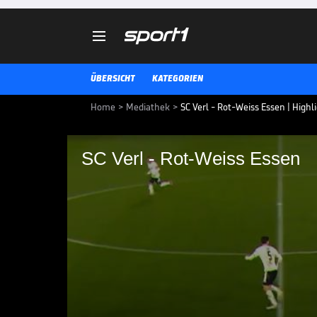

ÜBERSICHT
KATEGORIEN
Home
>
Mediathek
>
SC Verl - Rot-Weiss Essen | Highli
SC Verl - Rot-Weiss Essen
SC Verl - Rot-Weiss E
Die Highlights der Partie SC Verl
Video.
3. LIGA MEDIATHEK HIGHLIGHTS