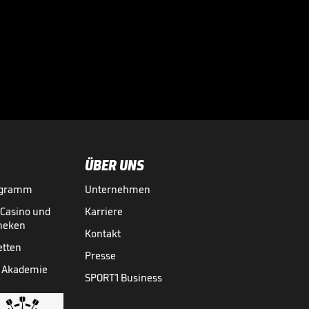
SC Verl - TSV 1860
München

3. LIGA MEDIATHEK HIGHLIGHTS
18.05.
04:43
ÜBER UNS
ogramm
Unternehmen
-Casino und
Karriere
theken
Kontakt
etten
Presse
 Akademie
SPORT1 Business