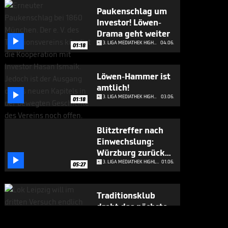
Paukenschlag um
Investor! Löwen-
Drama geht weiter

3. LIGA MEDIATHEK HIGHLIGHTS
04.06.
01:18
Löwen-Hammer ist
amtlich!

3. LIGA MEDIATHEK HIGHLIGHTS
03.06.
01:18
Blitztreffer nach
Einwechslung:
Würzburg zurück

in 3. Liga
3. LIGA MEDIATHEK HIGHLIGHTS
01.06.
05:27
Traditionsklub
droht das nächste
Trauma

3. LIGA MEDIATHEK HIGHLIGHTS
29.05.