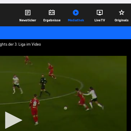





Newsticker
Ergebnisse
Mediathek
Live TV
Originals
ghts der 3. Liga im Video
ssen
 - Rot-Weiss Essen aus der 3. Liga im
15.12.25