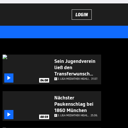
LOGIN
Sein Jugendverein
ließ den
Transferwunsch

platzen
3. LIGA MEDIATHEK HIGHLIGHTS
31.07.
04:08
Nächster
Paukenschlag bei
1860 München

3. LIGA MEDIATHEK HIGHLIGHTS
25.06.
00:59