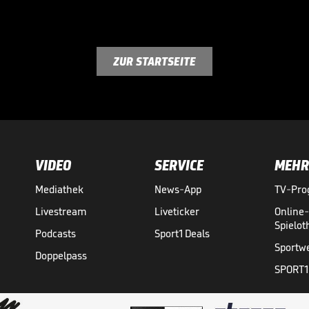
ZUR STARTSEITE
VIDEO
SERVICE
MEHR
Mediathek
News-App
TV-Pr
Livestream
Liveticker
Online
Spielo
Podcasts
Sport1 Deals
Sportw
Doppelpass
SPORT1