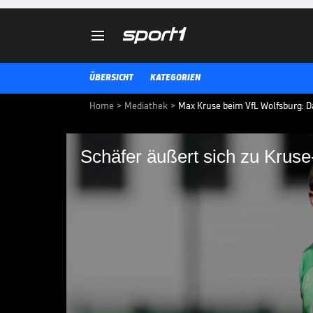

ÜBERSICHT
KATEGORIEN
Home
>
Mediathek
>
Max Kruse beim VfL Wolfsburg: Da
Schäfer äußert sich zu Kruse
Schäfer äußert sich 
Wolfsburgs Sportdirektor Marcel 
suspendierten Max Kruse geäußert
Transferperiode wieder Thema se
TRANSFERMARKT