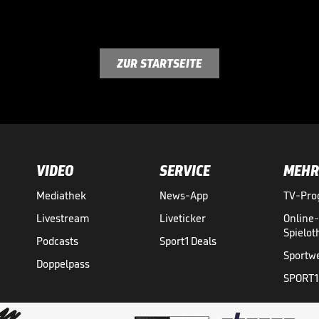
ZUR STARTSEITE
VIDEO
SERVICE
MEHR
Mediathek
News-App
TV-Pr
Livestream
Liveticker
Online
Spielo
Podcasts
Sport1 Deals
Sportw
Doppelpass
SPORT1