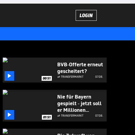
LOGIN
BVB-Offerte erneut
gescheitert?

TRANSFERMARKT
07.08.

00:51
Nie für Bayern
gespielt - jetzt soll
er Millionen

bringen
TRANSFERMARKT
07.08.

01:51