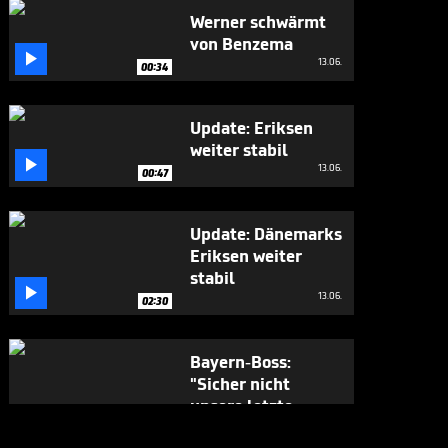
Werner schwärmt
von Benzema

13.06.
00:34
Update: Eriksen
weiter stabil

13.06.
00:47
Update: Dänemarks
Eriksen weiter
stabil

13.06.
02:30
Bayern-Boss:
"Sicher nicht
unsere letzte

Aktion dieser Art"
12.06.
00:43