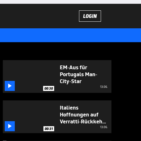
LOGIN
EM-Aus für
Portugals Man-
City-Star

13.06.
00:30
Italiens
Hoffnungen auf
Verratti-Rückkehr

wachsen
13.06.
00:31