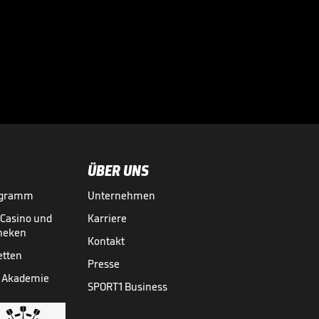
Druck als

Nachwuchs-Star
GRAND SLAMS
09.06.
00:47
ÜBER UNS
ogramm
Unternehmen
-Casino und
Karriere
theken
Kontakt
etten
Presse
 Akademie
SPORT1 Business