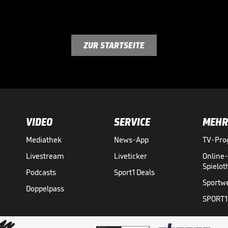
ZUR STARTSEITE
VIDEO
SERVICE
MEHR
Mediathek
News-App
TV-Pr
Livestream
Liveticker
Online
Spielo
Podcasts
Sport1 Deals
Sportw
Doppelpass
SPORT1