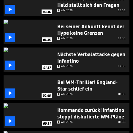
seconds
Held stellt sich den Fragen

WM 2026
05.08.
00:36
Bei seiner Ankunft kennt der
Hype keine Grenzen

WM 2026
03.08.
01:35
Nächste Verbalattacke gegen
Infantino

WM 2026
02.08.
01:37
Bei WM-Thriller! England-
Star schlief ein

WM 2026
01.08.
00:48
Kommando zurück! Infantino
stoppt diskutierte WM-Pläne

WM 2026
01.08.
00:51