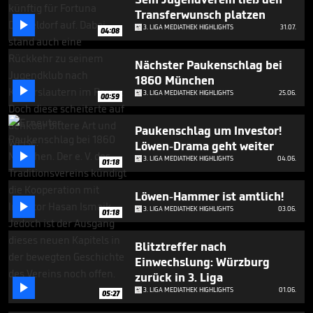
minutes,
Transferwunsch platzen
49

seconds
3. LIGA MEDIATHEK HIGHLIGHTS
31.07.
04:08
Nächster Paukenschlag bei
1860 München

3. LIGA MEDIATHEK HIGHLIGHTS
25.06.
00:59
Paukenschlag um Investor!
Löwen-Drama geht weiter

3. LIGA MEDIATHEK HIGHLIGHTS
04.06.
01:18
Löwen-Hammer ist amtlich!

3. LIGA MEDIATHEK HIGHLIGHTS
03.06.
01:18
Blitztreffer nach
Einwechslung: Würzburg
zurück in 3. Liga

3. LIGA MEDIATHEK HIGHLIGHTS
01.06.
05:27