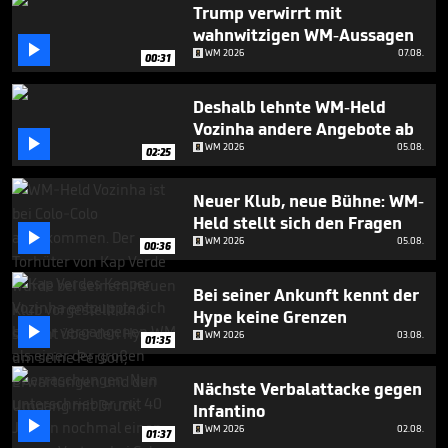
minutes,
Trump verwirrt mit
28
wahnwitzigen WM-Aussagen
seconds

WM 2026
07.08.
00:31
Deshalb lehnte WM-Held
Vozinha andere Angebote ab

WM 2026
05.08.
02:25
Neuer Klub, neue Bühne: WM-
Held stellt sich den Fragen

WM 2026
05.08.
00:36
Bei seiner Ankunft kennt der
Hype keine Grenzen

WM 2026
03.08.
01:35
Nächste Verbalattacke gegen
Infantino

WM 2026
02.08.
01:37