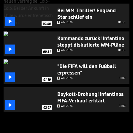
Bei WM-Thriller! England-
Star schlief ein

WM 2026
01.08.
00:48
Kommando zurück! Infantino
stoppt diskutierte WM-Pläne

WM 2026
01.08.
00:51
"Die FIFA will den Fußball
erpressen"

WM 2026
31.07.
01:19
Boykott-Drohung! Infantinos
FIFA-Verkauf erklärt

WM 2026
31.07.
02:47