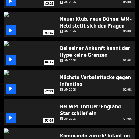

seconds
WM 2026
05.08.
02:25
Neuer Klub, neue Bühne: WM-
Held stellt sich den Fragen

WM 2026
05.08.
00:36
Bei seiner Ankunft kennt der
Hype keine Grenzen

WM 2026
03.08.
01:35
Nächste Verbalattacke gegen
Infantino

WM 2026
02.08.
01:37
Bei WM-Thriller! England-
Star schlief ein

WM 2026
01.08.
00:48
Kommando zurück! Infantino