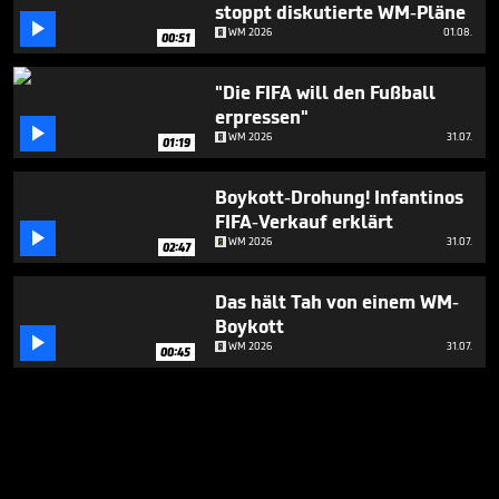
stoppt diskutierte WM-Pläne

WM 2026
01.08.
00:51
"Die FIFA will den Fußball
erpressen"

WM 2026
31.07.
01:19
Boykott-Drohung! Infantinos
FIFA-Verkauf erklärt

WM 2026
31.07.
02:47
Das hält Tah von einem WM-
Boykott

WM 2026
31.07.
00:45