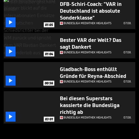
DFB-Schiri-Coach: "VAR in
Deutschland ist absolute
Sonderklasse"

BUNDESLIGA MEDIATHEK HIGHLIGHTS
07.08.
01:05
Bester VAR der Welt? Das
sagt Dankert

BUNDESLIGA MEDIATHEK HIGHLIGHTS
07.08.
01:04
Gladbach-Boss enthüllt
Gründe für Reyna-Abschied

BUNDESLIGA MEDIATHEK HIGHLIGHTS
07.08.
00:56
Bei diesen Superstars
kassierte die Bundesliga
richtig ab

BUNDESLIGA MEDIATHEK HIGHLIGHTS
07.08.
03:01