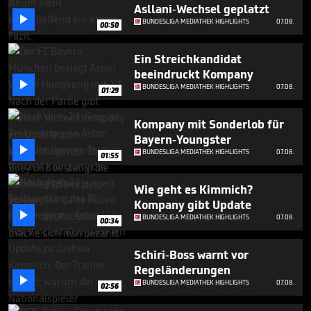
seconds
Asllani-Wechsel geplatzt

BUNDESLIGA MEDIATHEK HIGHLIGHTS
07.08.
00:50
Ein Streichkandidat
beeindruckt Kompany

BUNDESLIGA MEDIATHEK HIGHLIGHTS
07.08.
01:29
Kompany mit Sonderlob für
Bayern-Youngster

BUNDESLIGA MEDIATHEK HIGHLIGHTS
07.08.
01:55
Wie geht es Kimmich?
Kompany gibt Update

BUNDESLIGA MEDIATHEK HIGHLIGHTS
07.08.
00:34
Schiri-Boss warnt vor
Regeländerungen

BUNDESLIGA MEDIATHEK HIGHLIGHTS
07.08.
02:56