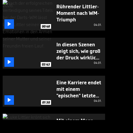
Rührender Littler-
Moment nach WM-
Triumph

04.01.
00:48
In diesen Szenen
zeigt sich, wie groß
der Druck wirklich

war
04.01.
03:43
Eine Karriere endet
mit einem
"epischen" letzten

Moment
04.01.
01:30
Mit einem Mega-
Finish vollendet