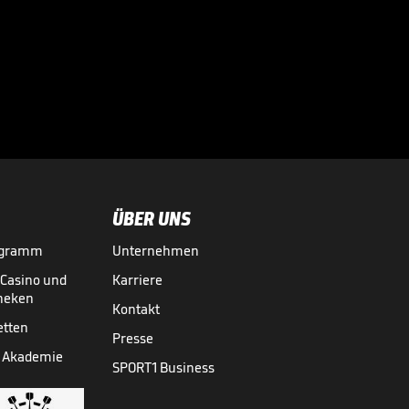
Magischer Littler-
Moment im Finale

03.01.
00:36
ÜBER UNS
ogramm
Unternehmen
-Casino und
Karriere
theken
Kontakt
etten
Presse
 Akademie
SPORT1 Business