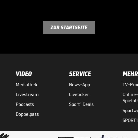
ZUR STARTSEITE
VIDEO
SERVICE
MEHR
Mediathek
News-App
TV-Pr
Livestream
Liveticker
Online
Spielo
Podcasts
Sport1 Deals
Sportw
Doppelpass
SPORT1