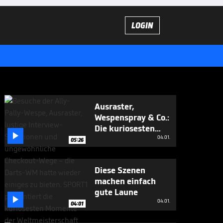
LOGIN
Ausraster,
Wespenspray & Co.:
Die kuriosesten

WM-Momente
04.01.
05:26
Diese Szenen
machen einfach
gute Laune

04.01.
04:01