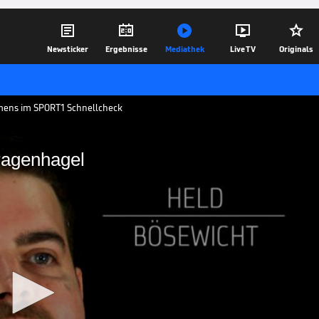





Newsticker
Ergebnisse
Mediathek
Live TV
Originals
emens im SPORT1 Schnellcheck
ragenhagel
ns im Fragenhagel
ür eine Variante entscheiden: Gabriel
gerunde. Die Darts-WM – ab dem 13.
02.12.20