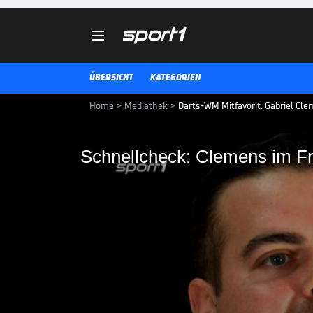

ÜBERSICHT
KATEGORIEN
Home
>
Mediathek
>
Darts-WM Mitfavorit: Gabriel Cl
Schnellcheck: Clemens im F
Schnellcheck: Cleme
Nicht lange nachdenken, sofort f
Clemens in der Darts-Schnellfra
Dezember auf SPORT1.