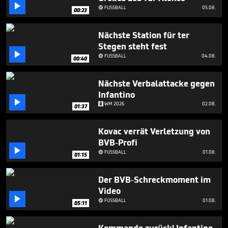
minute,

FUSSBALL
05.08.

00:23
24
seconds
Nächste Station für ter
Stegen steht fest

FUSSBALL
04.08.

00:40
Nächste Verbalattacke gegen
Infantino

WM 2026
02.08.
01:37
Kovac verrät Verletzung von
BVB-Profi

FUSSBALL
01.08.

01:15
Der BVB-Schreckmoment im
Video

FUSSBALL
01.08.

05:11