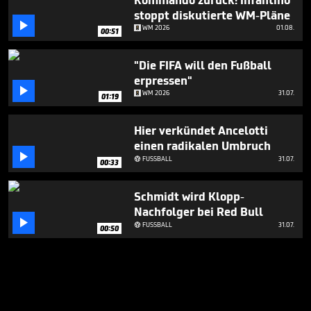
Kommando zurück! Infantino
stoppt diskutierte WM-Pläne

WM 2026
01.08.
00:51
"Die FIFA will den Fußball
erpressen"

WM 2026
31.07.
01:19
Hier verkündet Ancelotti
einen radikalen Umbruch

FUSSBALL
31.07.

00:33
Schmidt wird Klopp-
Nachfolger bei Red Bull

FUSSBALL
31.07.

00:50