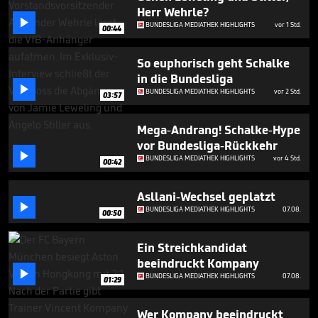
minutes,
Herr Wehrle?
5

BUNDESLIGA MEDIATHEK HIGHLIGHTS
vor 1 Std.
seconds
00:44
So euphorisch geht Schalke
in die Bundesliga

BUNDESLIGA MEDIATHEK HIGHLIGHTS
vor 2 Std.
03:57
Mega-Andrang! Schalke-Hype
vor Bundesliga-Rückkehr

BUNDESLIGA MEDIATHEK HIGHLIGHTS
vor 4 Std.
00:42
Asllani-Wechsel geplatzt

BUNDESLIGA MEDIATHEK HIGHLIGHTS
07.08.
00:50
Ein Streichkandidat
beeindruckt Kompany

BUNDESLIGA MEDIATHEK HIGHLIGHTS
07.08.
01:29
Wer Kompany beeindruckt