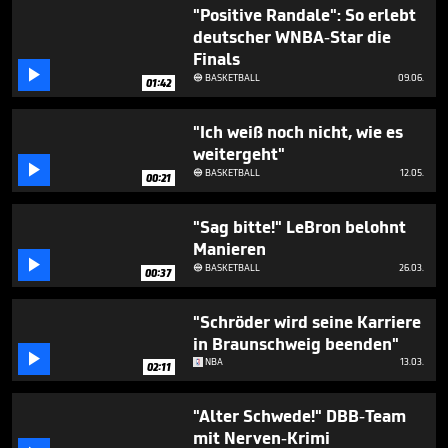
2
"Positive Randale": So erlebt
minutes,
deutscher WNBA-Star die
43
Finals
seconds

BASKETBALL
09.06.

01:42
"Ich weiß noch nicht, wie es
weitergeht"

BASKETBALL
12.05.

00:21
"Sag bitte!" LeBron belohnt
Manieren

BASKETBALL
26.03.

00:37
"Schröder wird seine Karriere
in Braunschweig beenden"

NBA
13.03.
02:11
"Alter Schwede!" DBB-Team
mit Nerven-Krimi