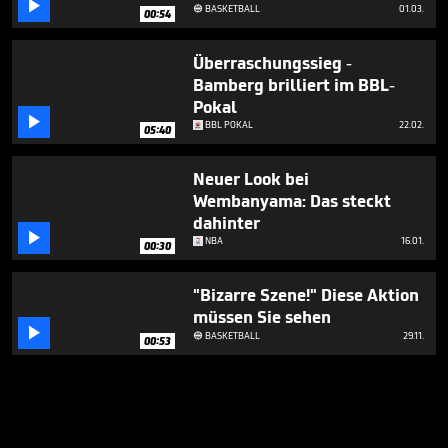

BASKETBALL
01.03.

00:54
Überraschungssieg -
Bamberg brilliert im BBL-
Pokal

BBL POKAL
22.02.
05:40
Neuer Look bei
Wembanyama: Das steckt
dahinter

NBA
16.01.
00:30
"Bizarre Szene!" Diese Aktion
müssen Sie sehen

BASKETBALL
29.11.

00:53