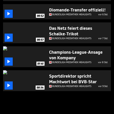
Diomande-Transfer offiziell!

BUNDESLIGA MEDIATHEK HIGHLIGHTS
vor 6 Std.
00:52
Das Netz feiert dieses
Schalke-Trikot

BUNDESLIGA MEDIATHEK HIGHLIGHTS
vor 7 Std.
00:57
Champions-League-Ansage
von Kompany

BUNDESLIGA MEDIATHEK HIGHLIGHTS
vor 8 Std.
01:41
Sportdirektor spricht
Machtwort bei BVB-Star

BUNDESLIGA MEDIATHEK HIGHLIGHTS
vor 9 Std.
00:34