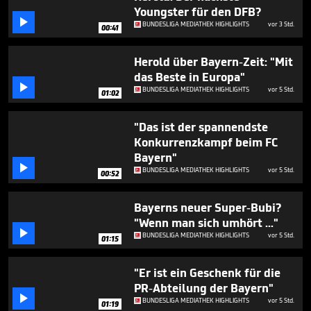
minute,
Youngster für den DFB?
25

BUNDESLIGA MEDIATHEK HIGHLIGHTS
vor 3 Std.
seconds
00:41
Herold über Bayern-Zeit: "Mit
das Beste in Europa"

BUNDESLIGA MEDIATHEK HIGHLIGHTS
vor 5 Std.
01:02
"Das ist der spannendste
Konkurrenzkampf beim FC
Bayern"

BUNDESLIGA MEDIATHEK HIGHLIGHTS
vor 5 Std.
00:52
Bayerns neuer Super-Bubi?
"Wenn man sich umhört ..."

BUNDESLIGA MEDIATHEK HIGHLIGHTS
vor 5 Std.
01:15
"Er ist ein Geschenk für die
PR-Abteilung der Bayern"

BUNDESLIGA MEDIATHEK HIGHLIGHTS
vor 5 Std.
01:19