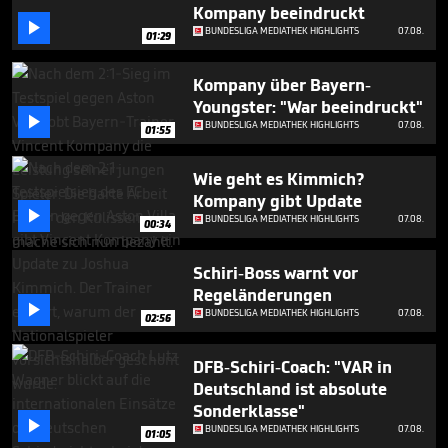
minute,
Kompany beeindruckt
11

BUNDESLIGA MEDIATHEK HIGHLIGHTS
07.08.
01:29
seconds
Kompany über Bayern-
Youngster: "War beeindruckt"

BUNDESLIGA MEDIATHEK HIGHLIGHTS
07.08.
01:55
Wie geht es Kimmich?
Kompany gibt Update

BUNDESLIGA MEDIATHEK HIGHLIGHTS
07.08.
00:34
Schiri-Boss warnt vor
Regeländerungen

BUNDESLIGA MEDIATHEK HIGHLIGHTS
07.08.
02:56
DFB-Schiri-Coach: "VAR in
Deutschland ist absolute
Sonderklasse"

BUNDESLIGA MEDIATHEK HIGHLIGHTS
07.08.
01:05