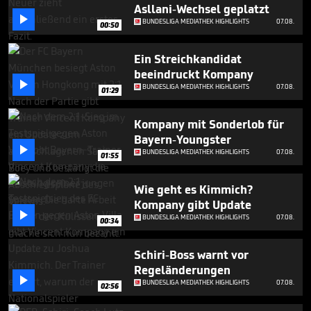
seconds
Asllani-Wechsel geplatzt

BUNDESLIGA MEDIATHEK HIGHLIGHTS
07.08.
00:50
Ein Streichkandidat
beeindruckt Kompany

BUNDESLIGA MEDIATHEK HIGHLIGHTS
07.08.
01:29
Kompany mit Sonderlob für
Bayern-Youngster

BUNDESLIGA MEDIATHEK HIGHLIGHTS
07.08.
01:55
Wie geht es Kimmich?
Kompany gibt Update

BUNDESLIGA MEDIATHEK HIGHLIGHTS
07.08.
00:34
Schiri-Boss warnt vor
Regeländerungen

BUNDESLIGA MEDIATHEK HIGHLIGHTS
07.08.
02:56