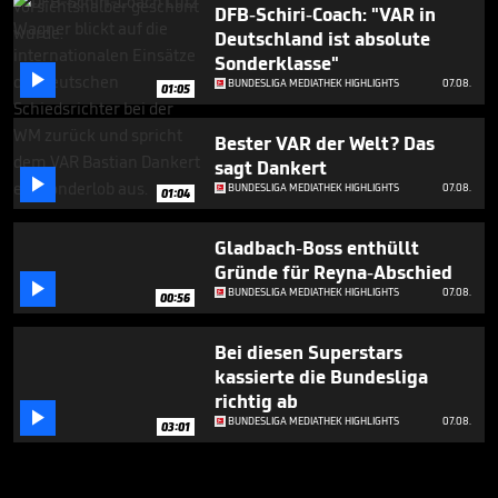
DFB-Schiri-Coach: "VAR in
Deutschland ist absolute
Sonderklasse"

BUNDESLIGA MEDIATHEK HIGHLIGHTS
07.08.
01:05
Bester VAR der Welt? Das
sagt Dankert

BUNDESLIGA MEDIATHEK HIGHLIGHTS
07.08.
01:04
Gladbach-Boss enthüllt
Gründe für Reyna-Abschied

BUNDESLIGA MEDIATHEK HIGHLIGHTS
07.08.
00:56
Bei diesen Superstars
kassierte die Bundesliga
richtig ab

BUNDESLIGA MEDIATHEK HIGHLIGHTS
07.08.
03:01