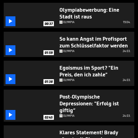
1
minute,
Olympiabewerbung: Eine
6
Stadt ist raus
seconds

OLYMPIA
19.04.
00:37
So kann Angst im Profisport
zum Schlüsselfaktor werden

OLYMPIA
24.03.
01:59
Egoismus im Sport? "Ein
Preis, den ich zahle"

OLYMPIA
24.03.
01:38
Post-Olympische
Depressionen: "Erfolg ist
giftig“

OLYMPIA
24.03.
02:45
Klares Statement! Brady