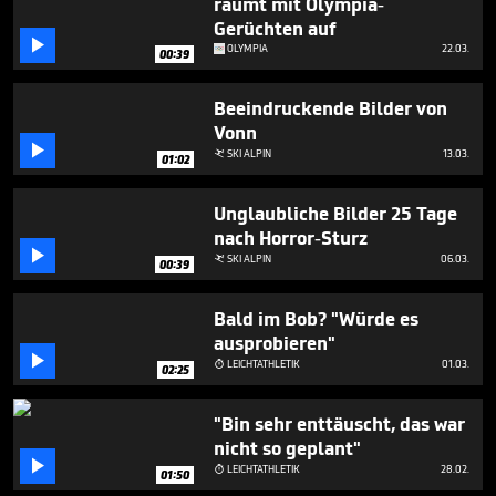
räumt mit Olympia-
Gerüchten auf

OLYMPIA
22.03.
00:39
Beeindruckende Bilder von
Vonn

SKI ALPIN
13.03.

01:02
Unglaubliche Bilder 25 Tage
nach Horror-Sturz

SKI ALPIN
06.03.

00:39
Bald im Bob? "Würde es
ausprobieren"

LEICHTATHLETIK
01.03.

02:25
"Bin sehr enttäuscht, das war
nicht so geplant"

LEICHTATHLETIK
28.02.

01:50