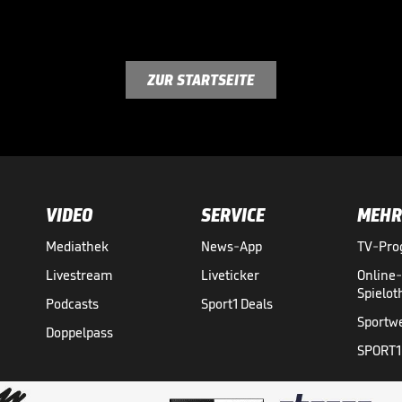
ZUR STARTSEITE
VIDEO
SERVICE
MEHR
Mediathek
News-App
TV-Pr
Livestream
Liveticker
Online
Spielo
Podcasts
Sport1 Deals
Sportw
Doppelpass
SPORT1