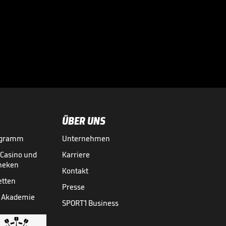
Sportdirektor
spricht Machtwort
bei BVB-Star

BUNDESLIGA MEDIATHEK HIGHLIGHTS
vor 12 Std.
00:34
ÜBER UNS
ogramm
Unternehmen
-Casino und
Karriere
theken
Kontakt
etten
Presse
 Akademie
SPORT1 Business