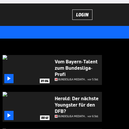
LOGIN
Vom Bayern-Talent
zum Bundesliga-
Profi

BUNDESLIGA MEDIATHEK HIGHLIGHTS
vor 5 Std.
01:04
Herold: Der nächste
Youngster für den
DFB?

BUNDESLIGA MEDIATHEK HIGHLIGHTS
vor 6 Std.
00:41