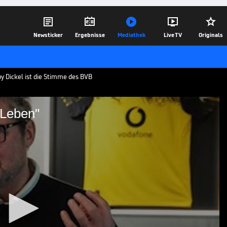





Newsticker
Ergebnisse
Mediathek
Live TV
Originals
y Dickel ist die Stimme des BVB
 Leben"
ist mein Leben"
im exklusiven SPORT1-Interview über
Dortmund. Seit 33 Jahren ist der
lich. 1989 machte er sich als Spieler
le unsterblich.
26.12.25