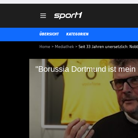

ÜBERSICHT
KATEGORIEN
Home
>
Mediathek
>
Seit 33 Jahren unersetzlich: Nobb
"Borussia Dortmund ist mein
"Borussia Dortmund 
Norbert "Nobby" Dickel spricht 
seine Leidenschaft für Borussia 
Stadionsprecher des BVB unersetz
mit zwei Toren im DFB-Pokal-Fina
BUNDESLIGA MEDIATHEK HIGHLIGHTS