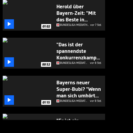
Herold über
Bayern-Zeit: "Mit
das Beste in

Europa"
BUNDESLIGA MEDIATHEK HIGHLIGHTS
vor 7 Std.
01:02
"Das ist der
spannendste
Konkurrenzkampf

beim FC Bayern"
BUNDESLIGA MEDIATHEK HIGHLIGHTS
vor 8 Std.
00:52
Bayerns neuer
Super-Bubi? "Wenn
man sich umhört

..."
BUNDESLIGA MEDIATHEK HIGHLIGHTS
vor 8 Std.
01:15
"Er ist ein
Geschenk für die