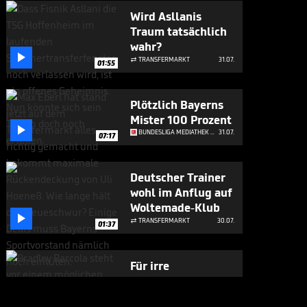
Wird Asllanis
Traum tatsächlich
wahr?

TRANSFERMARKT
31.07.

01:55
Plötzlich Bayerns
Mister 100 Prozent

BUNDESLIGA MEDIATHEK HIGHLIGHTS
31.07.
07:17
Deutscher Trainer
wohl im Anflug auf
Woltemade-Klub

TRANSFERMARKT
30.07.

01:37
Für irre
Millionensumme:
Liverpool will