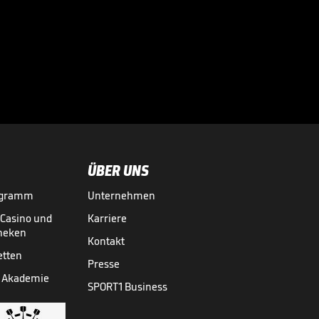
Problemfall?

TRANSFERMARKT
26.07.

02:26
ÜBER UNS
ogramm
Unternehmen
-Casino und
Karriere
theken
Kontakt
etten
Presse
 Akademie
SPORT1 Business