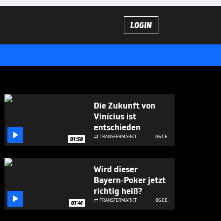
LOGIN
Die Zukunft von
Vinícius ist
entschieden

TRANSFERMARKT
06.08.

01:58
Wird dieser
Bayern-Poker jetzt
richtig heiß?

TRANSFERMARKT
06.08.

01:41