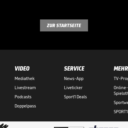
ZUR STARTSEITE
VIDEO
SERVICE
MEHR
Mediathek
News-App
TV-Pr
Livestream
Liveticker
Online
Spielo
Podcasts
Sport1 Deals
Sportw
Doppelpass
SPORT1