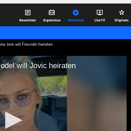





Newsticker
Ergebnisse
Mediathek
Live TV
Originals
uka Jovic will Freundin heiraten
odel will Jovic heiraten
 Dieses Model will Jovic
 sind Serbiens neues Glamour-Paar und
l hatte bereits zuvor eine Reihe von