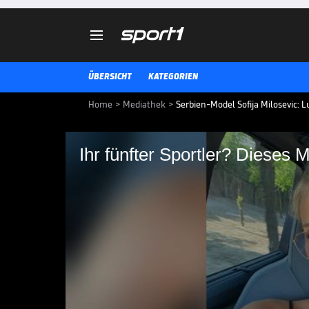

ÜBERSICHT
KATEGORIEN
Home
>
Mediathek
>
Serbien-Model Sofija Milosevic: L
Ihr fünfter Sportler? Dieses M
Ihr fünfter Sportler?
heiraten
Luka Jovic und Sofija Milosevic
frischgebackene Eltern. Das Mode
Sportler-Beziehungen.