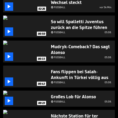
Wechsel steckt
1

minute,
FUSSBALL
vor 54 Min.

02:26
23
seconds
So will Spalletti Juventus
zurück an die Spitze führen

FUSSBALL
05.08.

00:50
Mudryk-Comeback? Das sagt
Alonso

FUSSBALL
05.08.

00:33
Fans flippen bei Salah-
Ankunft in Türkei völlig aus

FUSSBALL
05.08.

00:43
Großes Lob für Alonso

FUSSBALL
05.08.

00:23
Nächste Station für ter