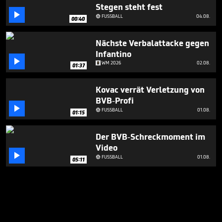
Stegen steht fest

FUSSBALL
04.08.

00:40
Nächste Verbalattacke gegen
Infantino

WM 2026
02.08.
01:37
Kovac verrät Verletzung von
BVB-Profi

FUSSBALL
01.08.

01:15
Der BVB-Schreckmoment im
Video

FUSSBALL
01.08.

05:11