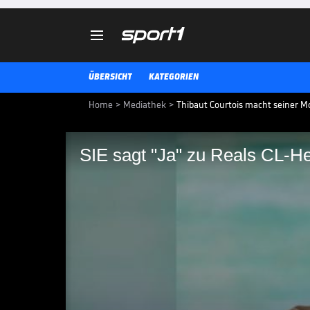

ÜBERSICHT
KATEGORIEN
Home
>
Mediathek
>
Thibaut Courtois macht seiner M
SIE sagt "Ja" zu Reals CL-He
SIE sagt "Ja" zu Real
Nur knapp eine Woche nach sei
Madrid hat Thibaut Courtois sein
Heiratsantrag gemacht.
BOULEVARD