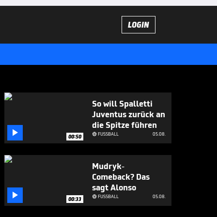
LOGIN
So will Spalletti
Juventus zurück an
die Spitze führen

FUSSBALL
05.08.

00:50
Mudryk-
Comeback? Das
sagt Alonso

FUSSBALL
05.08.

00:33