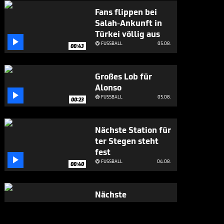
Fans flippen bei
Salah-Ankunft in
Türkei völlig aus

FUSSBALL
05.08.

00:43
Großes Lob für
Alonso

FUSSBALL
05.08.

00:23
Nächste Station für
ter Stegen steht
fest

FUSSBALL
04.08.

00:40
Nächste
Verbalattacke
gegen Infantino