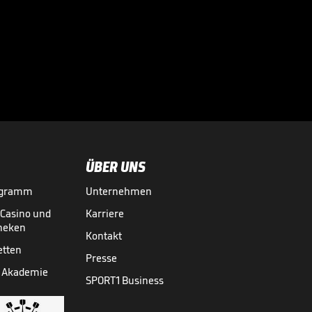
"Die FIFA will den
Fußball erpressen"

WM 2026
31.07.
01:19
ÜBER UNS
ogramm
Unternehmen
-Casino und
Karriere
theken
Kontakt
etten
Presse
 Akademie
SPORT1 Business