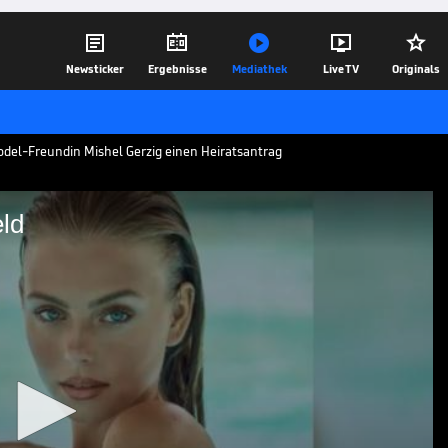





Newsticker
Ergebnisse
Mediathek
Live TV
Originals
odel-Freundin Mishel Gerzig einen Heiratsantrag
ld
s CL-Held
nem Champions-League-Erfolg mit Real
er Freundin Mishel Gerzig einen
06.06.22