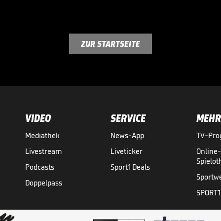
ZUR STARTSEITE
VIDEO
SERVICE
MEHR
Mediathek
News-App
TV-Pr
Livestream
Liveticker
Online
Spielo
Podcasts
Sport1 Deals
Sportw
Doppelpass
SPORT1