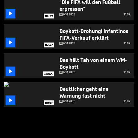
"Die FIFA will den Fußball
erpressen"

WM 2026
31.07.
01:19
Boykott-Drohung! Infantinos
FIFA-Verkauf erklärt

WM 2026
31.07.
02:47
Das hält Tah von einem WM-
Boykott

WM 2026
31.07.
00:45
Deutlicher geht eine
Warnung fast nicht

WM 2026
31.07.
00:41