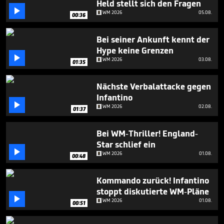
Held stellt sich den Fragen
minutes,

28
WM 2026
05.08.
00:36
seconds
Bei seiner Ankunft kennt der
Hype keine Grenzen

WM 2026
03.08.
01:35
Nächste Verbalattacke gegen
Infantino

WM 2026
02.08.
01:37
Bei WM-Thriller! England-
Star schlief ein

WM 2026
01.08.
00:48
Kommando zurück! Infantino
stoppt diskutierte WM-Pläne

WM 2026
01.08.
00:51