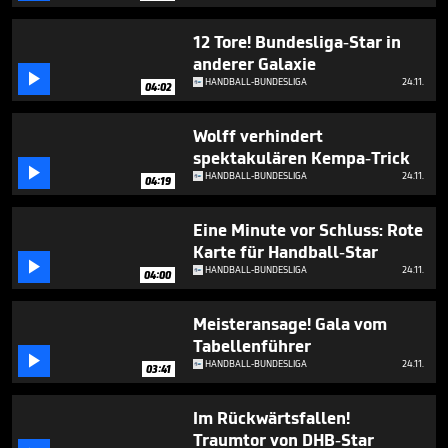
1
minute,
12 Tore! Bundesliga-Star in
52
seconds
anderer Galaxie

HANDBALL-BUNDESLIGA
24.11.
04:02
Wolff verhindert
spektakulären Kempa-Trick

HANDBALL-BUNDESLIGA
24.11.
04:19
Eine Minute vor Schluss: Rote
Karte für Handball-Star

HANDBALL-BUNDESLIGA
24.11.
04:00
Meisteransage! Gala vom
Tabellenführer

HANDBALL-BUNDESLIGA
24.11.
03:41
Im Rückwärtsfallen!
Traumtor von DHB-Star