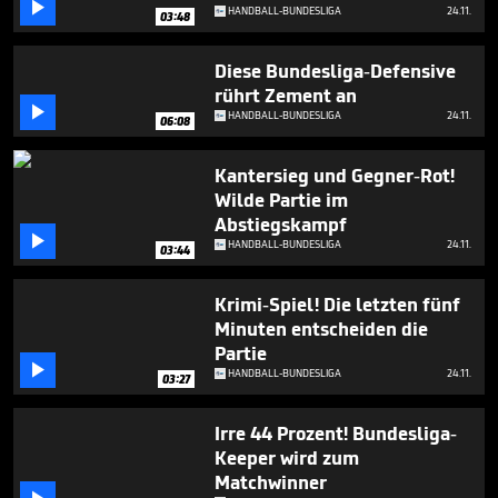

HANDBALL-BUNDESLIGA
24.11.
03:48
Diese Bundesliga-Defensive
rührt Zement an

HANDBALL-BUNDESLIGA
24.11.
06:08
Kantersieg und Gegner-Rot!
Wilde Partie im
Abstiegskampf

HANDBALL-BUNDESLIGA
24.11.
03:44
Krimi-Spiel! Die letzten fünf
Minuten entscheiden die
Partie

HANDBALL-BUNDESLIGA
24.11.
03:27
Irre 44 Prozent! Bundesliga-
Keeper wird zum
Matchwinner