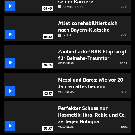
seiner Karriere

PREMIER LEAGUE
25.10.
00:40
Atlético rehabilitiert sich
nach Bayern-Klatsche

LA LIGA
25.10.
05:12
Zauberhacke! BVB-Flop sorgt
für Beinahe-Traumtor

VIDEO NEWS
30.09.
04:16
Messi und Barca: Wie vor 20
Jahren alles begann

VIDEO NEWS
27.08.
02:17
Perfekter Schuss nur
Kosmetik: Ibra, Rebic und Co.
zerlegen Bologna

VIDEO NEWS
19.07.
04:57