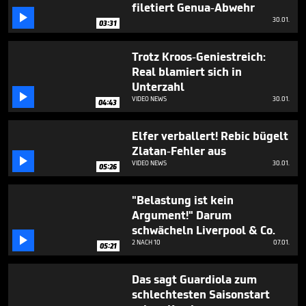
minutes,
filetiert Genua-Abwehr
12

30.01.
03:31
seconds
Trotz Kroos-Geniestreich:
Real blamiert sich in
Unterzahl

VIDEO NEWS
30.01.
04:43
Elfer verballert! Rebic bügelt
Zlatan-Fehler aus

VIDEO NEWS
30.01.
05:26
"Belastung ist kein
Argument!" Darum
schwächeln Liverpool & Co.

2 NACH 10
07.01.
05:21
Das sagt Guardiola zum
schlechtesten Saisonstart